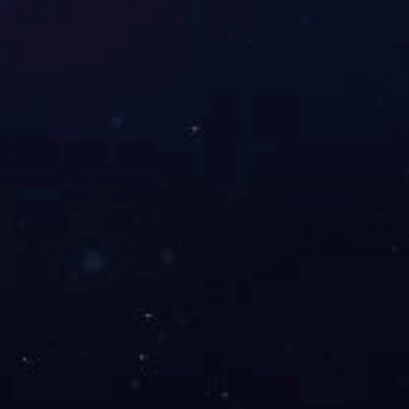
解决方案
服务支
关于
O-T
持
特
会(中国)-华体会(中
工业
选型指导
伊特简
舞台
技术文档
发展历
新能源换电
常见问题
企业荣
站
仓储物流
视频资料
企业文
特种机械
售后服务
人才发