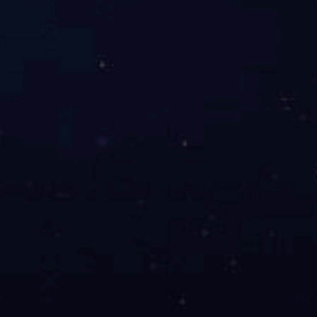
伊
联系伊特技术团队
EC
介
获取定制化解决方案
程
誉
18032816787
化
展
support@teamwallis.com
订阅我们的最新动态
订阅