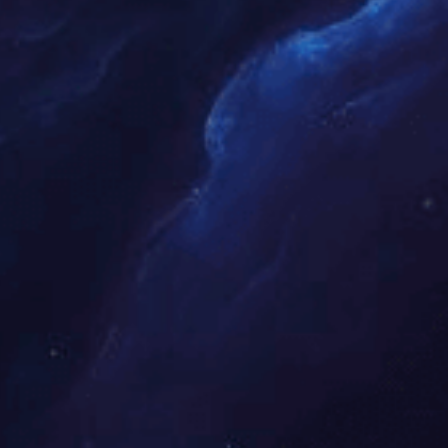
024-20
动机器人研究生工作站
瞪羚企业
省重点领域首台(套)重大技术装备产品公告目录(2024年
成为华体会体育-华体会(中国)-华体会(中国) 传动领域
站
科技创新百强企业