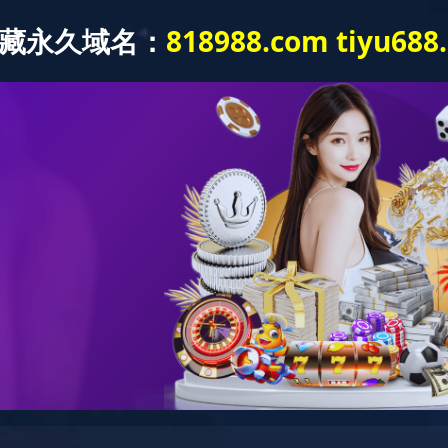
产品中心
解决方案
服务支持
关于伊特
关于伊特
体会体育-华体会(中国)-华体会(中国) 技术