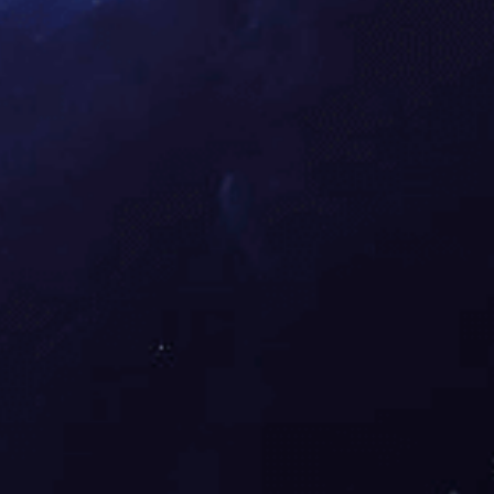
25
版)》
全球知名企业