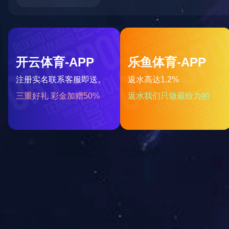
业发展奠定坚实基础；随后通过日德汽车商会认证，进一
国际化品质实力。发展进程中，公司凭借行业顶尖的产品
度服务多个国家级重大项目，更斩获北京市科学技术一等
发的华体会体育-华体会(中国)-华体会(中国) 传动设备
瓶颈，开启产业发展新纪元。在规模化扩张阶段，公司创下宁
吨整体升降台等 “全球首例” 工程纪录，同时前瞻性布局 
赛道，拓宽产业边界。如今，依托 “国家级高新技术企业”“
质背书，公司建成 18600㎡现代化产业园，并设立高校
深度融合；2022 年再度服务北京冬奥会，续写服务顶级
未来，伊特将持续以华体会体育-华体会(中国)-华体会(
心，深化全球化战略布局，向新能源、智能制造等战略领
机械与特种传动设备领域的技术领先地位，赋能全球产业