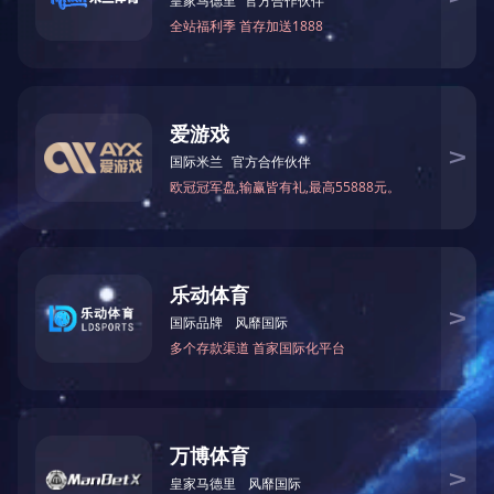
为什么选择伊特
四大核心优势，定义行业标杆
技术壁垒：全球领先的华体会体育-华体会(中国)-华体会(中国) 技
术研发实力
全链条服务：从设计到售后的一站式交付
标杆案例背书：覆盖高要求行业的实践验证
创新基因：持续超越的研发投入
探索更多