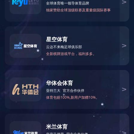
伊特机械设备成立于2017年，是一家以华体会体育-华体会(中国)
-华体会(中国) 核心技术研发与场景化创新应用为核心竞争力的全球
机械装备企业。自创立以来，公司始终聚焦机械设备制造与智能控制
系统创新升级，秉持“技术驱动产业变革”的核心使命，构建了覆盖工
业自动化、舞台机械、国防军工、新能源换电等多领域的一体化产品
与服务体系。
依托18,600㎡数字化智能生产基地及300余人专业技术与运营团
队，伊特已形成从“核心技术攻坚”到“定制化成品交付”的全链条闭环
服务能力。凭借硬核技术实力与稳定可靠的产品品质，公司产品已成
功服务全球20多个国家和地区的标杆客户，涵盖国防军工重点项目、
新能源头部企业、国际级剧院及工业制造巨头等。未来，伊特将持续
以“华体会体育-华体会(中国)-华体会(中国) 技术”为核心支点，深耕
工业传动领域，推动机械装备向智能化、标准化、高效化升级，致力
于成为全球工业传动技术领域的领军品牌。
探索更多