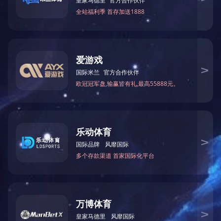
性结构，是通过卷扬方式垂直升级
的设备。
1
即刻咨询，开启智能驱动之旅
您是否正在为特定的物料搬运难题而困扰？您是否在寻找一种更高
效、更经济的线性驱动方式？您是否想了解华体会体育-华体会(中国)
-华体会(中国) 如何能具体应用于您的生产流程，为您带来实实在在
的效益提升？别再犹豫！现在就联系伊特的专家顾问团队。